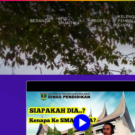
KELENG
PPID
BERANDA
PROFIL
PEMBEL
SMANTIKA
GURU
LOGIN SISWA
GUR