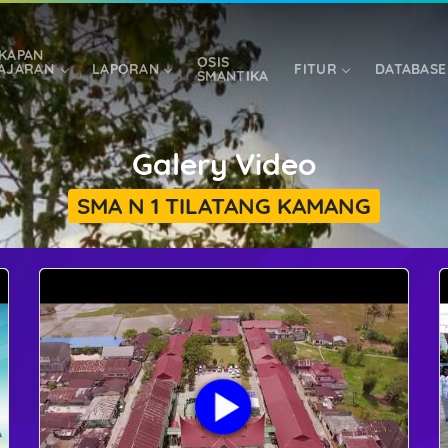
KAPAN
OSIS
AJARAN
LAPORAN
FITUR
DATABASE
SMANTIKA
Galery Video
LOGIN
LOGIN/REGISTR
U/PEGAWAI/PENGELOLA
SMA N 1 TILATANG KAMANG
ALUMNI