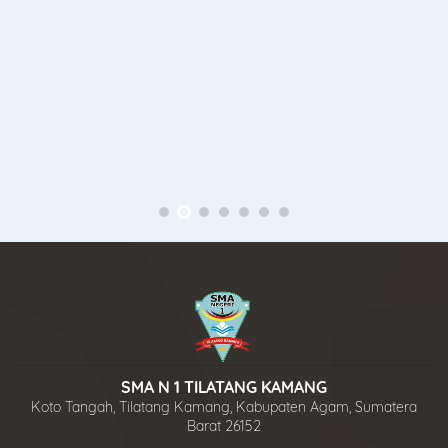
SMA N 1 TILATANG KAMANG
Koto Tangah, Tilatang Kamang, Kabupaten Agam, Sumatera
Barat 26152