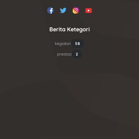
Berita Ketegori
kegiatan
58
prestasi
2