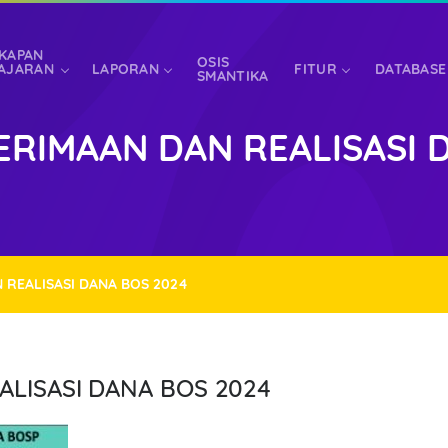
KAPAN
OSIS
AJARAN
LAPORAN
FITUR
DATABASE
SMANTIKA
RIMAAN DAN REALISASI 
LOGIN
LOGIN/REGISTR
U/PEGAWAI/PENGELOLA
ALUMNI
 REALISASI DANA BOS 2024
LISASI DANA BOS 2024