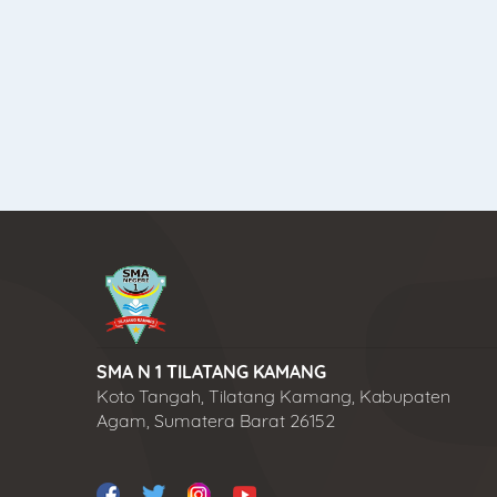
SMA N 1 TILATANG KAMANG
Koto Tangah, Tilatang Kamang, Kabupaten
Agam, Sumatera Barat 26152