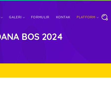
GALERI
FORMULIR
KONTAK
PLATFORM
DANA BOS 2024
ASI
LOGIN ORANG TUA