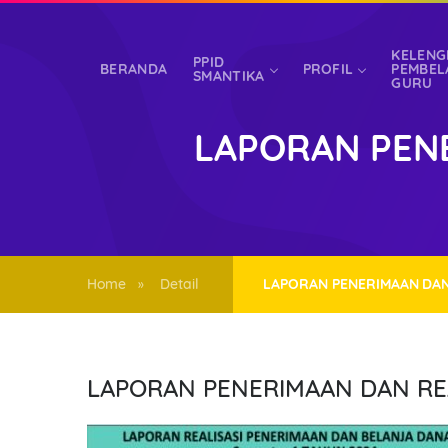
KELENG
PPID
BERANDA
PROFIL
PEMBEL
SMANTIKA
GURU
LAPORAN PENE
LOGIN SISWA
GUR
Home
Detail
LAPORAN PENERIMAAN DAN
»
LAPORAN PENERIMAAN DAN REA