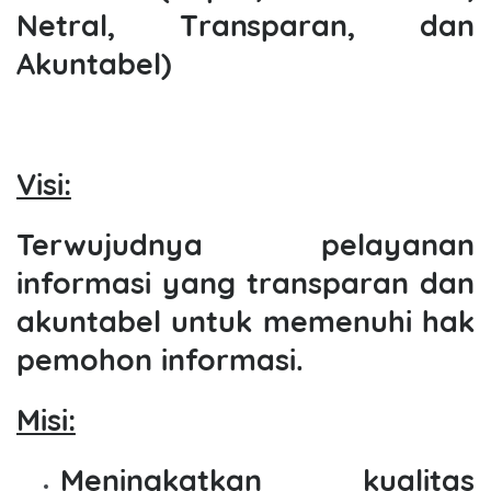
N
etral,
T
ransparan, dan
A
kuntabel)
Visi:
Terwujudnya pelayanan
informasi yang transparan dan
akuntabel untuk memenuhi hak
pemohon informasi.
Misi:
Meningkatkan kualitas