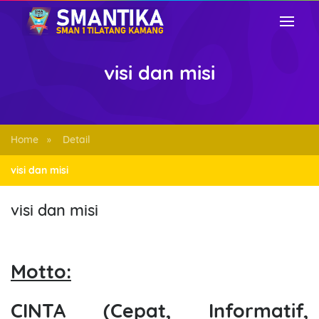
visi dan misi
Home
Detail
»
visi dan misi
visi dan misi
Motto:
CINTA (C
epat,
I
nformatif,